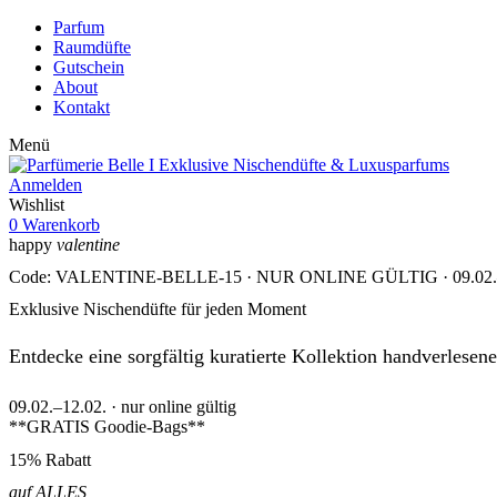
Parfum
Raumdüfte
Gutschein
About
Kontakt
Menü
Anmelden
Wishlist
0
Warenkorb
happy
valentine
Code: VALENTINE-BELLE-15 · NUR ONLINE GÜLTIG · 09.02.–
Exklusive Nischendüfte für jeden Moment
Entdecke eine sorgfältig kuratierte Kollektion handverlesen
09.02.–12.02. · nur online gültig
**GRATIS Goodie-Bags**
15% Rabatt
auf ALLES