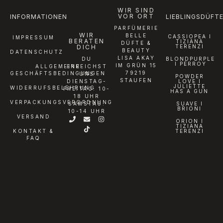
WIR SIND
VOR ORT
INFORMATIONEN
LIEBLINGSDÜFT
PARFÜMERIE
WIR
BELLE
CASSIOPEA I
IMPRESSUM
BERATEN
TIZIANA
DÜFTE &
DICH
TERENZI
BEAUTY
DATENSCHUTZ
LISA AKAY
DU
BLONDPURPLE
I PERROY
IM GRÜN 15
ALLGEMEINE
ERREICHST
79219
GESCHÄFTSBEDINGUNGEN
UNS
POWDER
STAUFEN
DIENSTAG-
LOVE I
JULIETTE
WIDERRUFSBELEHRUNG
FREITAG: 10-
HAS A GUN
18 UHR
VERPACKUNGSVERORDNUNG
SAMSTAG:
SUAVE I
BRIONI
10-14 UHR
VERSAND
ORION I
TIZIANA
KONTAKT &
TERENZI
FAQ