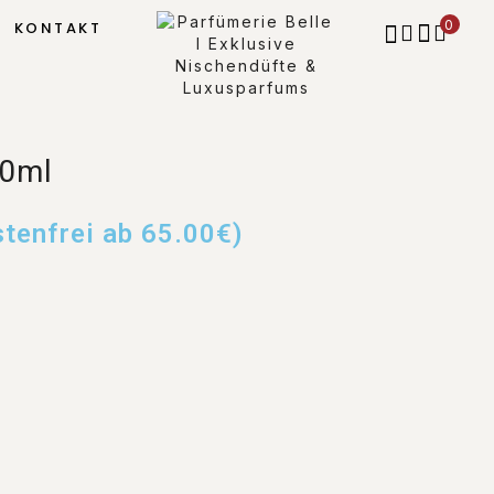
0
KONTAKT
50ml
stenfrei ab 65.00€)