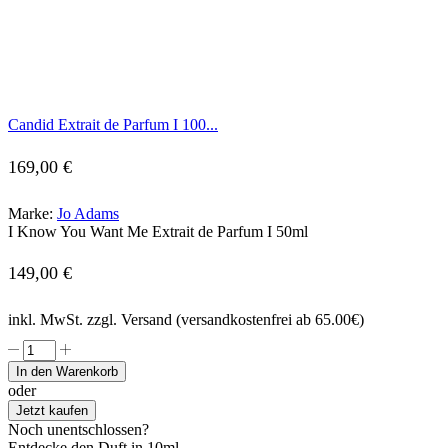
Candid Extrait de Parfum I 100...
169,00
€
Marke:
Jo Adams
I Know You Want Me Extrait de Parfum I 50ml
149,00
€
inkl. MwSt. zzgl. Versand (versandkostenfrei ab 65.00€)
I
Know
In den Warenkorb
You
oder
Want
Jetzt kaufen
Me
Noch unentschlossen?
Extrait
Entdecke den Duft in 10ml.